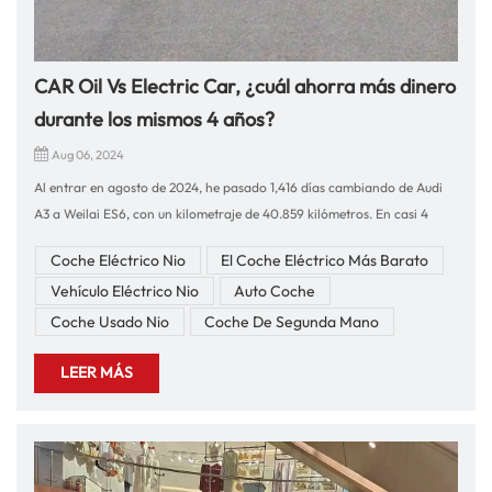
CAR Oil Vs Electric Car, ¿cuál ahorra más dinero
durante los mismos 4 años?
Aug 06, 2024
Al entrar en agosto de 2024, he pasado 1,416 días cambiando de Audi
A3 a Weilai ES6, con un kilometraje de 40.859 kilómetros. En casi 4
años, he conducido casi 40,000 kilómetros, con un promedio de
Coche Eléctrico Nio
El Coche Eléctrico Más Barato
10,000 kilómetros por año. De hecho, el auto no es muy capaz de
Vehículo Eléctrico Nio
Auto Coche
conducir. Para los ciudadanos comunes que viajan al trabajo,
ocasionalmente llevan a sus familias y conducen a los suburbios de
Coche Usado Nio
Coche De Segunda Mano
Beijing por diversión, y regresan a su ciudad natal cada tres o cinco
LEER MÁS
veces, pertenecen a la mayoría ordinaria. Pero casualmente, el
automóvil que el A3 también ha sido conducido durante casi 4 años y
tiene un kilometraje similar. Es un buen momento para comparar el
costo de usar el automóvil después de convertir de aceite a electricidad.
[Costos de gas frente a los costos de electricidad, los beneficios de