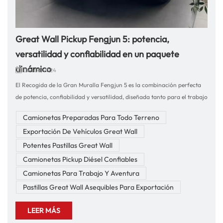
Great Wall Pickup Fengjun 5: potencia,
versatilidad y confiabilidad en un paquete
dinámico
Dec 04, 2024
El Recogida de la Gran Muralla Fengjun 5 es la combinación perfecta
de potencia, confiabilidad y versatilidad, diseñada tanto para el trabajo
como para la aventura. Con su diseño robusto, rendimiento confiable y
Camionetas Preparadas Para Todo Terreno
características de vanguardia, esta camioneta está diseñada para
Exportación De Vehículos Great Wall
manejar las demandas de la vida cotidiana y superar las expectativas
en cualquier terreno.Como empresa con más de una década de
Potentes Pastillas Great Wall
experiencia en la industria de exportación de automóviles, nos
Camionetas Pickup Diésel Confiables
especializamos en proporcionar vehículos y accesorios de alta calidad a
Camionetas Para Trabajo Y Aventura
clientes de todo el mundo. Nuestro compromiso con la excelencia y la
Pastillas Great Wall Asequibles Para Exportación
satisfacción del cliente garantiza que tendrá una experiencia de
compra perfecta al elegir Great Wall Pickup Fengjun 5.Great Wall
LEER MÁS
Fengjun 5: diseñado para ofrecer potencia y rendimientoLa Great Wall