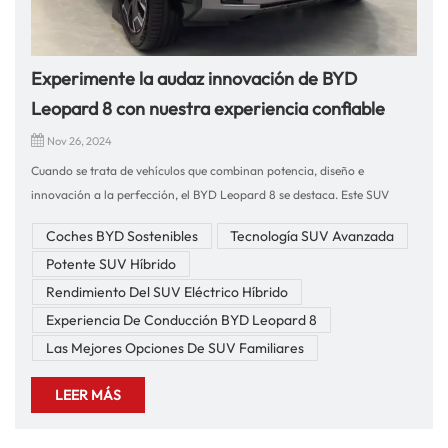
Experimente la audaz innovación de BYD
Leopard 8 con nuestra experiencia confiable
Nov 26, 2024
Cuando se trata de vehículos que combinan potencia, diseño e
innovación a la perfección, el BYD Leopard 8 se destaca. Este SUV
insignia ofrece no sólo una presencia imponente en la carretera sino
Coches BYD Sostenibles
Tecnología SUV Avanzada
también una experiencia de conducción incomparable. Respaldado por
Potente SUV Híbrido
la década de experiencia de nuestra empresa en la exportación de
vehículos y accesorios, ser propietario del Leopard 8 a través de
Rendimiento Del SUV Eléctrico Híbrido
nosotros significa confiabilidad, calidad y una experiencia de clase
Experiencia De Conducción BYD Leopard 8
mundial.Liberando rendimiento y precisiónEl BYD Leopardo 8 está
Las Mejores Opciones De SUV Familiares
diseñado para aquellos que exigen más de sus vehículos. Equipado con
un robusto sistema híbrido, este SUV ofrece un rendimiento excepcional
LEER MÁS
con una conducción suave y receptiva. El sistema de doble motor
proporciona aceleración instantánea, lo que le permite navegar con