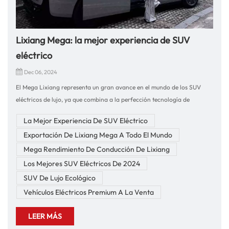
Lixiang Mega: la mejor experiencia de SUV
eléctrico
Dec 06, 2024
El Mega Lixiang representa un gran avance en el mundo de los SUV
eléctricos de lujo, ya que combina a la perfección tecnología de
vanguardia, un rendimiento excepcional y un confort premium. Como
La Mejor Experiencia De SUV Eléctrico
líder de la industria en la exportación de automóviles y accesorios,
Exportación De Lixiang Mega A Todo El Mundo
nuestra empresa se enorgullece de presentar esta maravilla a los
mercados globales. Con más de diez años de experiencia en comercio
Mega Rendimiento De Conducción De Lixiang
internacional, garantizamos un proceso de compra sin complicaciones
Los Mejores SUV Eléctricos De 2024
y un servicio al cliente incomparable.Impulsando el futuro: el
SUV De Lujo Ecológico
rendimiento inigualable de Lixiang MegaAl volante del Lixiang Mega,
Vehículos Eléctricos Premium A La Venta
experimentarás potencia y precisión como nunca antes. Este SUV
totalmente eléctrico funciona con una batería de alta capacidad y
LEER MÁS
motores eléctricos avanzados, lo que brinda una aceleración