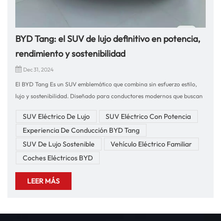
BYD Tang: el SUV de lujo definitivo en potencia,
rendimiento y sostenibilidad
Dec 31, 2024
El BYD Tang Es un SUV emblemático que combina sin esfuerzo estilo,
lujo y sostenibilidad. Diseñado para conductores modernos que buscan
rendimiento y respeto al medio ambiente, este vehículo es perfecto para
SUV Eléctrico De Lujo
SUV Eléctrico Con Potencia
cualquiera que busque experimentar tecnología de vanguardia, una
Experiencia De Conducción BYD Tang
potente dinámica de conducción y un confort excepcional. En nuestra
empresa, nos especializamos en exportar vehículos y repuestos
SUV De Lujo Sostenible
Vehículo Eléctrico Familiar
automotrices de alta calidad, con más de 10 años de experiencia en el
Coches Eléctricos BYD
comercio global, y estamos entusiasmados de ofrecer el BYD Tang
como parte de nuestra línea.Impresiones de conducción: comodidad y
LEER MÁS
rendimientoEl BYD Tang es un SUV que cumple en todos los frentes.
Desde sus potentes motores eléctricos hasta su lujoso interior, este
vehículo ofrece una experiencia de conducción insuperable. Tan pronto