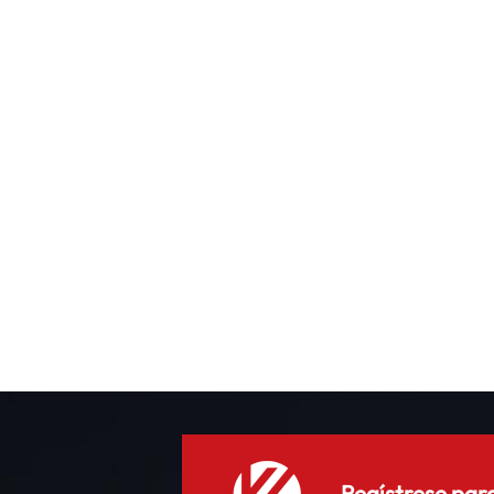
t
S
Regístrese para