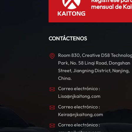
mensual de Kai
u
i
CONTÁCTENOS
Room 830, Creative D58 Technolo
a
Park, No. 58 Linqi Road, Dongshan
Street, Jiangning District, Nanjing,
China.
Correo electrónico :
Lisa@njkaitong.com
Correo electrónico :
Keira@njkaitong.com
Correo electrónico :