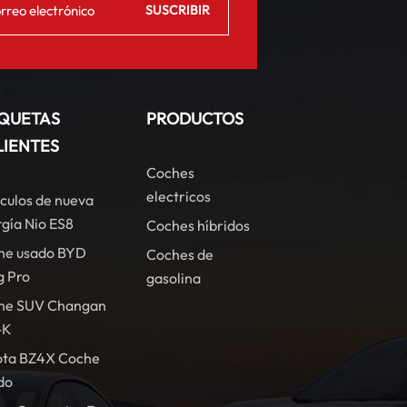
IQUETAS
PRODUCTOS
LIENTES
Coches
electricos
culos de nueva
gía Nio ES8
Coches híbridos
he usado BYD
Coches de
g Pro
gasolina
he SUV Changan
-K
ota BZ4X Coche
do