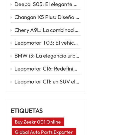
Deepal S05: El elegante SUV eléctrico que redefine la movilidad inteligente
Changan X5 Plus: Diseño deportivo, conducción potente, valor excepcional
Chery A9L: La combinación perfecta de sofisticación y rendimiento
Leapmotor T03: El vehículo eléctrico urbano inteligente para tu primer viaje eléctrico
BMW i3: La elegancia urbana se une a la innovación eléctrica
Leapmotor C16: Redefiniendo los viajes familiares con la potencia inteligente de los vehículos eléctricos
Leapmotor C11: un SUV eléctrico inteligente para la nueva era de la conducción
ETIQUETAS
Buy Zeekr 001 Online
Global Auto Parts Exporter