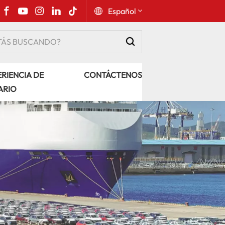
Español
English
RIENCIA DE
CONTÁCTENOS
Русский
ARIO
Español
Português
عربي
kiswahili