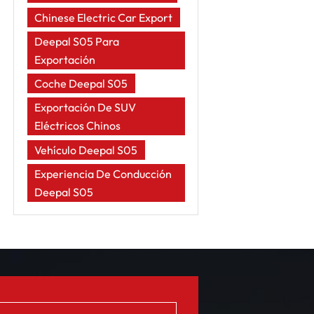
Chinese Electric Car Export
Deepal S05 Para
Exportación
Coche Deepal S05
Exportación De SUV
Eléctricos Chinos
Vehículo Deepal S05
Experiencia De Conducción
Deepal S05