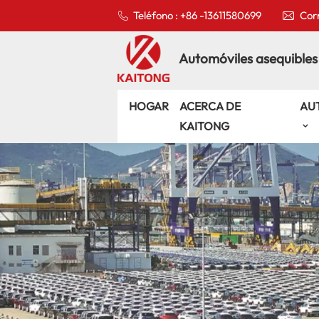
Teléfono : +86 -13611580699
Corr
Automóviles asequibles
HOGAR
ACERCA DE
AU
KAITONG