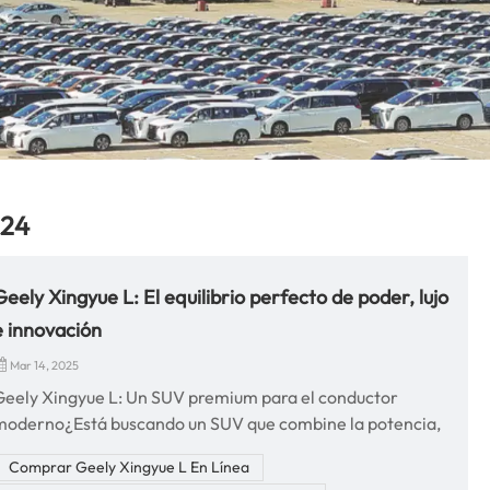
024
Geely Xingyue L: El equilibrio perfecto de poder, lujo
e innovación
Mar 14, 2025
Geely Xingyue L: Un SUV premium para el conductor
moderno¿Está buscando un SUV que combine la potencia,
a tecnología y el lujo? Geely Xingyue L es la mejor opción
Comprar Geely Xingyue L En Línea
para aquellos que buscan comodidad, características