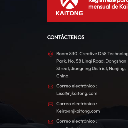
mensual de Kai
u
i
CONTÁCTENOS
Room 830, Creative D58 Technolo
a
Park, No. 58 Linqi Road, Dongshan
Street, Jiangning District, Nanjing,
China.
Correo electrónico :
Lisa@njkaitong.com
Correo electrónico :
Keira@njkaitong.com
Correo electrónico :