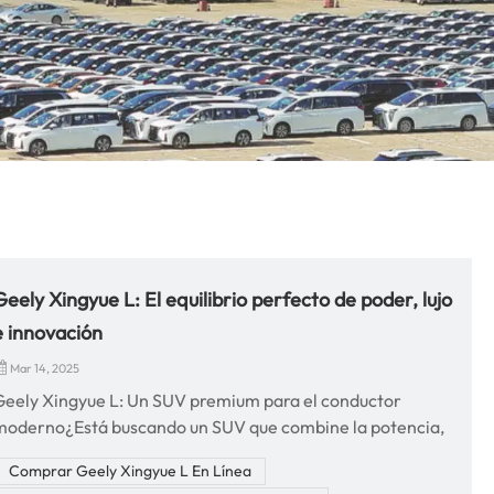
Geely Xingyue L: El equilibrio perfecto de poder, lujo
e innovación
Mar 14, 2025
Geely Xingyue L: Un SUV premium para el conductor
moderno¿Está buscando un SUV que combine la potencia,
a tecnología y el lujo? Geely Xingyue L es la mejor opción
Comprar Geely Xingyue L En Línea
para aquellos que buscan comodidad, características