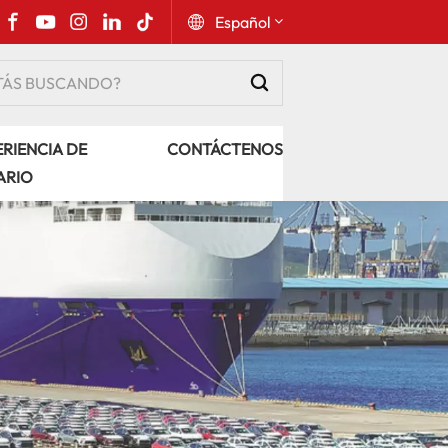
Español
English
RIENCIA DE
CONTÁCTENOS
Русский
ARIO
Español
Português
عربي
kiswahili