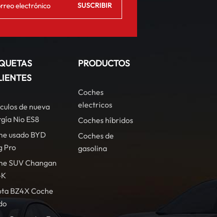
IQUETAS
PRODUCTOS
LIENTES
Coches
electricos
culos de nueva
gía Nio ES8
Coches híbridos
he usado BYD
Coches de
g Pro
gasolina
he SUV Changan
-K
ota BZ4X Coche
do