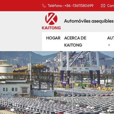
Teléfono : +86 -13611580699
Corr
Automóviles asequibles
HOGAR
ACERCA DE
AU
KAITONG