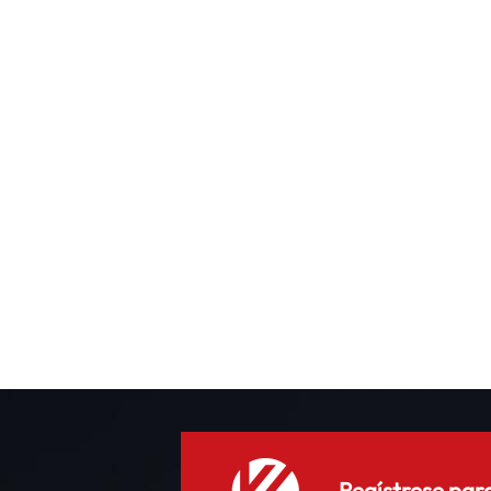
t
S
Regístrese para