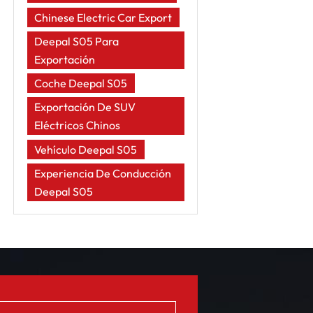
Chinese Electric Car Export
Deepal S05 Para
Exportación
Coche Deepal S05
Exportación De SUV
Eléctricos Chinos
Vehículo Deepal S05
Experiencia De Conducción
Deepal S05