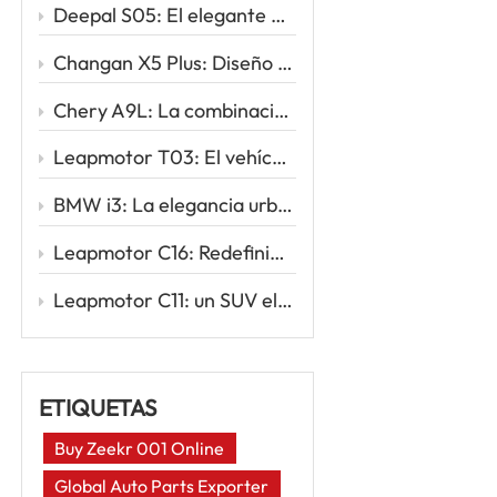
Deepal S05: El elegante SUV eléctrico que redefine la movilidad inteligente
Changan X5 Plus: Diseño deportivo, conducción potente, valor excepcional
Chery A9L: La combinación perfecta de sofisticación y rendimiento
Leapmotor T03: El vehículo eléctrico urbano inteligente para tu primer viaje eléctrico
BMW i3: La elegancia urbana se une a la innovación eléctrica
Leapmotor C16: Redefiniendo los viajes familiares con la potencia inteligente de los vehículos eléctricos
Leapmotor C11: un SUV eléctrico inteligente para la nueva era de la conducción
ETIQUETAS
Buy Zeekr 001 Online
Global Auto Parts Exporter