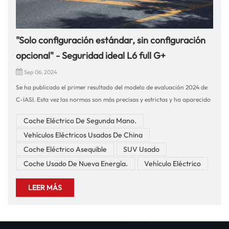
"Solo configuración estándar, sin configuración
opcional" - Seguridad ideal L6 full G+
Sep 06, 2024
Se ha publicado el primer resultado del modelo de evaluación 2024 de
C-IASI. Esta vez las normas son más precisas y estrictas y ha aparecido
un nuevo nivel de seguridad "G+".Todas las configuraciones y
Coche Eléctrico De Segunda Mano.
estándares de seguridad del Ideal L6 están al mismo nivel que los de su
Vehículos Eléctricos Usados De China
hermano mayor 789, e incluso los superan. Si bien el precio se ha
reducido, la configuración no se ha reducido. La llamada "la seguridad
Coche Eléctrico Asequible
SUV Usado
es el mayor lujo" y "la seguridad es la configuración estándar"Antes de
Coche Usado De Nueva Energía.
Vehículo Eléctrico
tomar una decisión, la siguiente imagen fue con la que más estuve de
acuerdo. También fue esta imagen la que me hizo tomar una decisión
LEER MÁS
después de la rueda de prensa. ¡Quedó profundamente grabado en mi
mente y acalló todos los rumores en Internet!El nuevo ideal L6 Ha
mejorado la carrocería de la fortaleza de seguridad, cumple con los tres