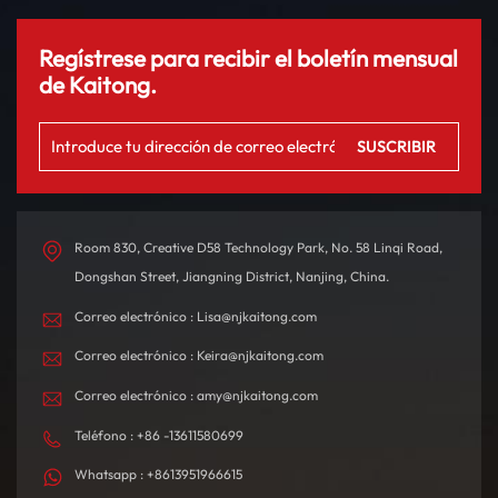
estándares de diseño de evaluación de nivel G + de C-IASI y establece el
"estándar Li" que excede el estándar de la industria, que puede alcanzar
Regístrese para recibir el boletín mensual
estándares de "seguridad" en 56 condiciones de trabajo. Utilizando los
de Kaitong.
resultados de las pruebas de "altos estándares" y "altos requisitos", la
mayoría de los propietarios de automóviles pueden sentirse más
cómodos y seguros.Hay dos puntos que más me sorprendieron.
[Protección de seguridad de 360°]El Ideal L6 viene de serie con 9 bolsas
de aire, que pueden brindar protección de 360° sin puntos ciegos.Los
airbags de doble cámara en el tablero pueden brindar la máxima
Room 830, Creative D58 Technology Park, No. 58 Linqi Road,
protección a los pasajeros delanteros.Las bolsas de aire laterales de la
Dongshan Street, Jiangning District, Nanjing, China.
segunda fila pueden reducir la fuerza de impacto accidental de los
pasajeros traseros.El airbag central puede proteger a los pasajeros de
Correo electrónico : Lisa@njkaitong.com
ambos lados de lesiones causadas por una colisión debido a la
Correo electrónico : Keira@njkaitong.com
fuerza.Finalmente, existe una función de ajuste automático del cinturón
de seguridad, que puede minimizar el daño a los pasajeros.[AEB
Correo electrónico : amy@njkaitong.com
extremo]AEB es la abreviatura del sistema de frenado automático de
Teléfono : +86 -13611580699
emergencia, es decir (Autonomous Emergency Braking)El AEB del Ideal
L6 cubre todo el rango de velocidad (a diferencia de algunas
Whatsapp : +8613951966615
compañías de automóviles que solo aplican entre 20 y 80 km/h) y puede