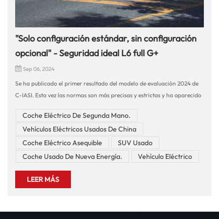
"Solo configuración estándar, sin configuración
opcional" - Seguridad ideal L6 full G+
Sep 06, 2024
Se ha publicado el primer resultado del modelo de evaluación 2024 de
C-IASI. Esta vez las normas son más precisas y estrictas y ha aparecido
un nuevo nivel de seguridad "G+".Todas las configuraciones y
Coche Eléctrico De Segunda Mano.
estándares de seguridad del Ideal L6 están al mismo nivel que los de su
Vehículos Eléctricos Usados De China
hermano mayor 789, e incluso los superan. Si bien el precio se ha
reducido, la configuración no se ha reducido. La llamada "la seguridad
Coche Eléctrico Asequible
SUV Usado
es el mayor lujo" y "la seguridad es la configuración estándar"Antes de
Coche Usado De Nueva Energía.
Vehículo Eléctrico
tomar una decisión, la siguiente imagen fue con la que más estuve de
acuerdo. También fue esta imagen la que me hizo tomar una decisión
LEER MÁS
después de la rueda de prensa. ¡Quedó profundamente grabado en mi
mente y acalló todos los rumores en Internet!El nuevo ideal L6 Ha
mejorado la carrocería de la fortaleza de seguridad, cumple con los tres