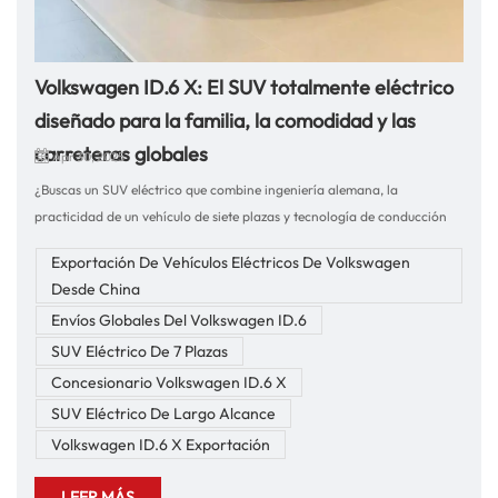
Volkswagen ID.6 X: El SUV totalmente eléctrico
diseñado para la familia, la comodidad y las
carreteras globales
Apr 30, 2025
¿Buscas un SUV eléctrico que combine ingeniería alemana, la
practicidad de un vehículo de siete plazas y tecnología de conducción
moderna? El Volkswagen ID.6 X es la respuesta. Diseñado
Exportación De Vehículos Eléctricos De Volkswagen
específicamente para el mercado chino y ahora disponible para
Desde China
exportación global, el ID.6 X redefine los viajes eléctricos de larga
Envíos Globales Del Volkswagen ID.6
distancia para familias y profesionales por igual. ⚡ Experiencia de
conducción: potente, silenciosa y de diseño inteligenteConducir el ID.6 X
SUV Eléctrico De 7 Plazas
ofrece una experiencia premium desde la primera presión del pedal:
Concesionario Volkswagen ID.6 X
Rendimiento del motor eléctrico dual: el ID.6 X de primera categoría
SUV Eléctrico De Largo Alcance
ofrece hasta 225 kW (306 hp), lo que permite una aceleración suave y
Volkswagen ID.6 X Exportación
silenciosa con cero emisiones. Asistencia de carril y control de crucero
adaptativo: con las funciones avanzadas de asistencia al conductor de
LEER MÁS