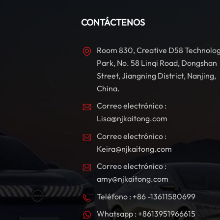
y
p
CONTÁCTENOS
d
Room 830, Creative D58 Technolo
v
Park, No. 58 Linqi Road, Dongshan
a
d
Street, Jiangning District, Nanjing,
r
China.
v
Correo electrónico :
e
Lisa@njkaitong.com
e
Correo electrónico :
¡
Keira@njkaitong.com
a
f
Correo electrónico :
amy@njkaitong.com
Teléfono : +86 -13611580699
o
Whatsapp : +8613951966615