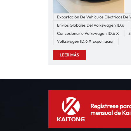
f
Exportación De Vehículos Eléctricos D
d
Envíos Globales Del Volkswagen ID.6
Concesionario Volkswagen ID.6 X
S
Volkswagen ID.6 X Exportación
v
A
LEER MÁS
v
S
u
r
p
g
Regístrese para
c
mensual de Kai
f
i