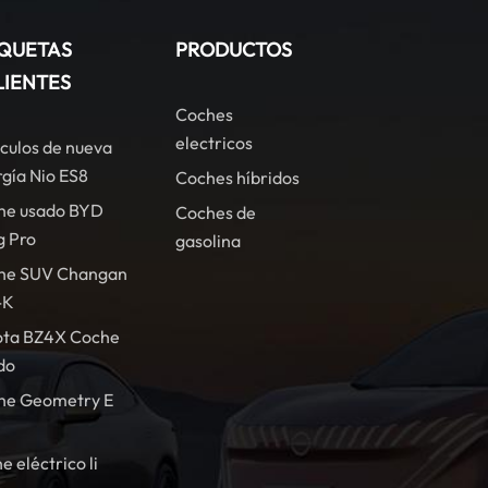
IQUETAS
PRODUCTOS
LIENTES
Coches
electricos
culos de nueva
gía Nio ES8
Coches híbridos
he usado BYD
Coches de
g Pro
gasolina
he SUV Changan
-K
ota BZ4X Coche
do
he Geometry E
e eléctrico li