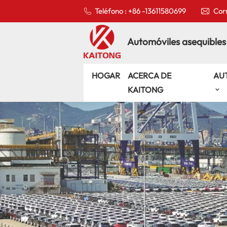
Teléfono : +86 -13611580699
Corr
Automóviles asequibles
HOGAR
ACERCA DE
AU
KAITONG