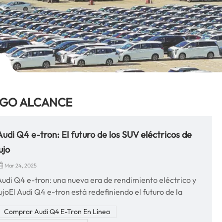
RGO ALCANCE
Audi Q4 e-tron: El futuro de los SUV eléctricos de
ujo
Mar 24, 2025
Audi Q4 e-tron: una nueva era de rendimiento eléctrico y
ujoEl Audi Q4 e-tron está redefiniendo el futuro de la
movilidad eléctrica con su tecnología de vanguardia, una
Comprar Audi Q4 E-Tron En Línea
dinámica de conducción excepcional y un confort