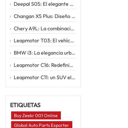
Deepal S05: El elegante SUV eléctrico que redefine la movilidad inteligente
Changan X5 Plus: Diseño deportivo, conducción potente, valor excepcional
Chery A9L: La combinación perfecta de sofisticación y rendimiento
Leapmotor T03: El vehículo eléctrico urbano inteligente para tu primer viaje eléctrico
BMW i3: La elegancia urbana se une a la innovación eléctrica
Leapmotor C16: Redefiniendo los viajes familiares con la potencia inteligente de los vehículos eléctricos
Leapmotor C11: un SUV eléctrico inteligente para la nueva era de la conducción
ETIQUETAS
Buy Zeekr 001 Online
Global Auto Parts Exporter