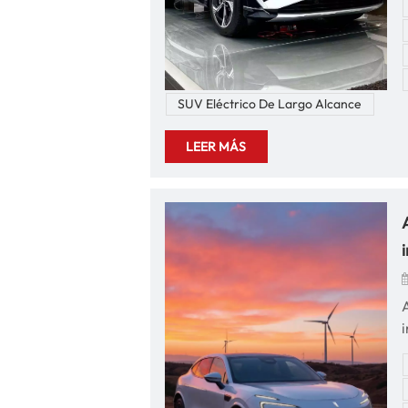
SUV Eléctrico De Largo Alcance
LEER MÁS
A
T
t