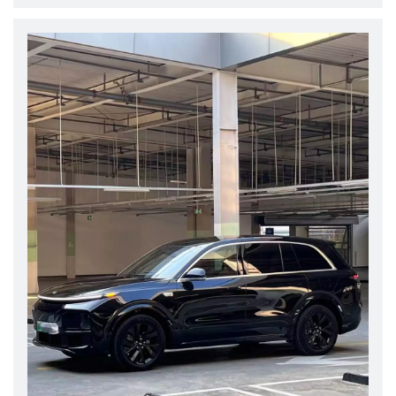
recorridos por carretera, el automóvil combina sin esfuerzo potencia y
eficiencia de combustible. La aceleración es impresionantemente suave
y proporciona una experiencia de conducción serena pero
emocionante.Una de las características destacadas del Lixiang L7 es su
sistema de suspensión neumática adaptativa, que garantiza que la
conducción siga siendo cómoda y estable en diversas condiciones de la
carretera. Ya sea que conduzca por una carretera tranquila o por calles
urbanas irregulares, el L7 proporciona una conducción suave y sin
esfuerzo.El sistema de tracción total del L7 ofrece excelente tracción y
estabilidad, incluso en condiciones climáticas adversas, lo que garantiza
que se sienta seguro y confiado sin importar a dónde lo lleve el
camino.Interior: un espacio lujoso y de alta tecnologíaEl interior del
Lixiang L7 es nada menos que lujoso. Desde el momento en que entras,
te reciben materiales de primera calidad, asientos ergonómicos y una
cabina espaciosa diseñada para brindar comodidad. Cada detalle,
desde la tapicería de cuero de alta calidad hasta el tablero
cuidadosamente elaborado, ha sido diseñado pensando en el conductor
y los pasajeros.En términos de tecnología, el L7 está equipado con un
sistema de información y entretenimiento de última generación, con