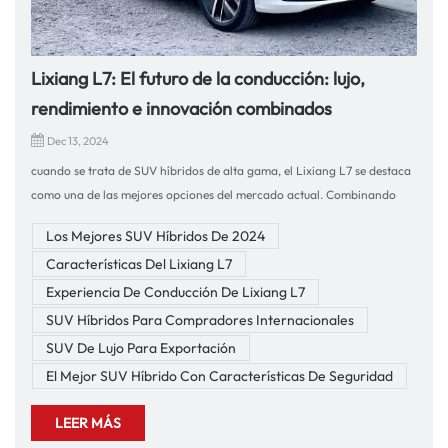
Lixiang L7: El futuro de la conducción: lujo,
rendimiento e innovación combinados
Dec 13, 2024
cuando se trata de SUV híbridos de alta gama, el Lixiang L7 se destaca
como una de las mejores opciones del mercado actual. Combinando
tecnología de vanguardia, rendimiento excepcional y lujo
Los Mejores SUV Híbridos De 2024
incomparable, este vehículo es el futuro de la conducción. En nuestra
Características Del Lixiang L7
empresa, nos especializamos en la exportación de vehículos y
autopartes de alta calidad con más de 10 años de experiencia en
Experiencia De Conducción De Lixiang L7
comercio internacional, asegurando que brindamos las mejores
SUV Híbridos Para Compradores Internacionales
opciones a nuestros clientes globales.Experiencia de conducción del
SUV De Lujo Para Exportación
Lixiang L7Al volante del Lixiang L7, está claro que este automóvil está
El Mejor SUV Híbrido Con Características De Seguridad
diseñado para brindar una experiencia premium. Impulsado por un
motor híbrido avanzado, el L7 ofrece un rendimiento suave pero
LEER MÁS
potente. Ya sea que esté conduciendo por la ciudad o en largos