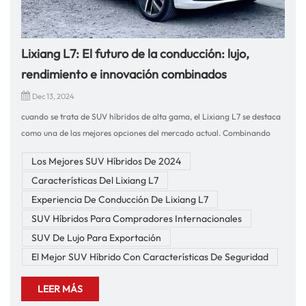
Lixiang L7: El futuro de la conducción: lujo,
rendimiento e innovación combinados
Dec 13, 2024
cuando se trata de SUV híbridos de alta gama, el Lixiang L7 se destaca
como una de las mejores opciones del mercado actual. Combinando
tecnología de vanguardia, rendimiento excepcional y lujo
Los Mejores SUV Híbridos De 2024
incomparable, este vehículo es el futuro de la conducción. En nuestra
Características Del Lixiang L7
empresa, nos especializamos en la exportación de vehículos y
autopartes de alta calidad con más de 10 años de experiencia en
Experiencia De Conducción De Lixiang L7
comercio internacional, asegurando que brindamos las mejores
SUV Híbridos Para Compradores Internacionales
opciones a nuestros clientes globales.Experiencia de conducción del
SUV De Lujo Para Exportación
Lixiang L7Al volante del Lixiang L7, está claro que este automóvil está
El Mejor SUV Híbrido Con Características De Seguridad
diseñado para brindar una experiencia premium. Impulsado por un
motor híbrido avanzado, el L7 ofrece un rendimiento suave pero
LEER MÁS
potente. Ya sea que esté conduciendo por la ciudad o en largos