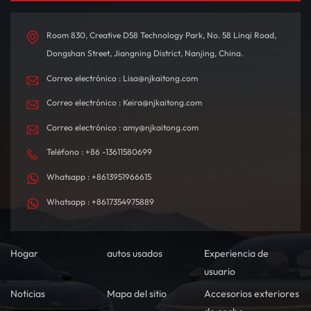
Room 830, Creative D58 Technology Park, No. 58 Linqi Road,
Dongshan Street, Jiangning District, Nanjing, China.
Correo electrónico : Lisa@njkaitong.com
Correo electrónico : Keira@njkaitong.com
Correo electrónico : amy@njkaitong.com
Teléfono : +86 -13611580699
Whatsapp : +8613951966615
Whatsapp : +8617354975889
Hogar
autos usados
Experiencia de
usuario
Noticias
Mapa del sitio
Accesorios exteriores