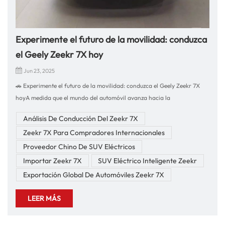
Experimente el futuro de la movilidad: conduzca
el Geely Zeekr 7X hoy
Jun 23, 2025
🚗 Experimente el futuro de la movilidad: conduzca el Geely Zeekr 7X
hoyA medida que el mundo del automóvil avanza hacia la
electrificación y la inteligencia, Geely Zeekr 7X Se alza como un nuevo
Análisis De Conducción Del Zeekr 7X
referente en el mercado de SUV eléctricos de alto rendimiento.
Zeekr 7X Para Compradores Internacionales
Diseñado con elegancia, concebido para la excelencia y equipado con
tecnología EV de vanguardia, el Zeekr 7X es más que un simple vehículo:
Proveedor Chino De SUV Eléctricos
es una revolución en el estilo de vida.⚡ Experiencia de conducción y
Importar Zeekr 7X
SUV Eléctrico Inteligente Zeekr
rendimientoAl volante del Zeekr 7X, se encontrará con una conducción
Exportación Global De Automóviles Zeekr 7X
refinada, emocionante y silenciosa:Excelencia en el sistema de
propulsión eléctrico: el torque instantáneo proporciona una aceleración
LEER MÁS
potente desde cero, lo que hace que incorporarse a la autopista sea
sencillo y emocionante.Sistema de tracción total con motor doble: