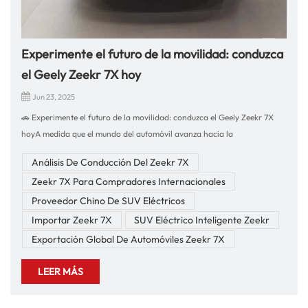
Experimente el futuro de la movilidad: conduzca
el Geely Zeekr 7X hoy
Jun 23, 2025
🚗 Experimente el futuro de la movilidad: conduzca el Geely Zeekr 7X
hoyA medida que el mundo del automóvil avanza hacia la
electrificación y la inteligencia, Geely Zeekr 7X Se alza como un nuevo
Análisis De Conducción Del Zeekr 7X
referente en el mercado de SUV eléctricos de alto rendimiento.
Zeekr 7X Para Compradores Internacionales
Diseñado con elegancia, concebido para la excelencia y equipado con
tecnología EV de vanguardia, el Zeekr 7X es más que un simple vehículo:
Proveedor Chino De SUV Eléctricos
es una revolución en el estilo de vida.⚡ Experiencia de conducción y
Importar Zeekr 7X
SUV Eléctrico Inteligente Zeekr
rendimientoAl volante del Zeekr 7X, se encontrará con una conducción
Exportación Global De Automóviles Zeekr 7X
refinada, emocionante y silenciosa:Excelencia en el sistema de
propulsión eléctrico: el torque instantáneo proporciona una aceleración
LEER MÁS
potente desde cero, lo que hace que incorporarse a la autopista sea
sencillo y emocionante.Sistema de tracción total con motor doble: