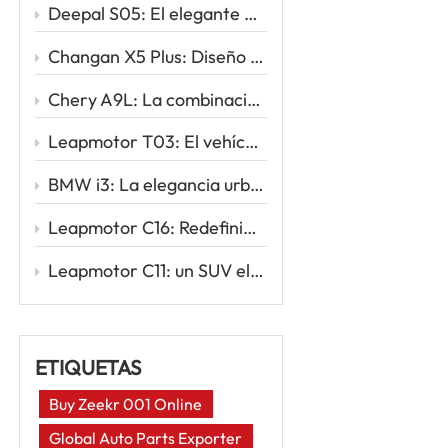
Deepal S05: El elegante SUV eléctrico que redefine la movilidad inteligente
Changan X5 Plus: Diseño deportivo, conducción potente, valor excepcional
Chery A9L: La combinación perfecta de sofisticación y rendimiento
Leapmotor T03: El vehículo eléctrico urbano inteligente para tu primer viaje eléctrico
BMW i3: La elegancia urbana se une a la innovación eléctrica
Leapmotor C16: Redefiniendo los viajes familiares con la potencia inteligente de los vehículos eléctricos
Leapmotor C11: un SUV eléctrico inteligente para la nueva era de la conducción
ETIQUETAS
Buy Zeekr 001 Online
Global Auto Parts Exporter