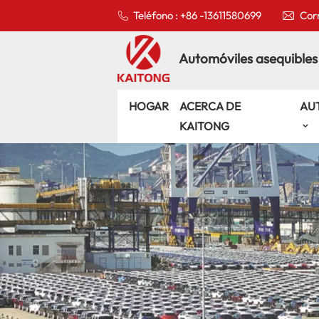
Teléfono : +86 -13611580699
Corr
Automóviles asequibles
HOGAR
ACERCA DE
AU
KAITONG