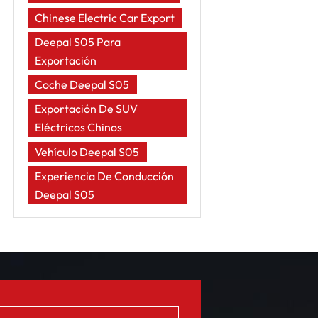
Chinese Electric Car Export
Deepal S05 Para
Exportación
Coche Deepal S05
Exportación De SUV
Eléctricos Chinos
Vehículo Deepal S05
Experiencia De Conducción
Deepal S05