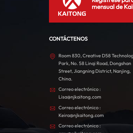
mensual de Kai
e
CONTÁCTENOS
c
Room 830, Creative D58 Technolo
Park, No. 58 Linqi Road, Dongshan
Street, Jiangning District, Nanjing,
China.
Correo electrónico :
Lisa@njkaitong.com
Correo electrónico :
o
Keira@njkaitong.com
Correo electrónico :