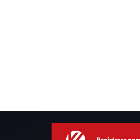
v
p
d
v
Regístrese para