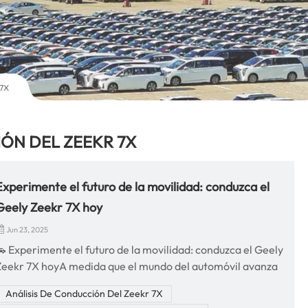
 7X
IÓN DEL ZEEKR 7X
Experimente el futuro de la movilidad: conduzca el
Geely Zeekr 7X hoy
Jun 23, 2025
🚗 Experimente el futuro de la movilidad: conduzca el Geely
Zeekr 7X hoyA medida que el mundo del automóvil avanza
acia la electrificación y la inteligencia, Geely Zeekr 7X Se
Análisis De Conducción Del Zeekr 7X
alza como un nuevo referente en el mercado de SUV