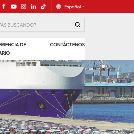
Español
English
RIENCIA DE
CONTÁCTENOS
Русский
ARIO
Español
Português
عربي
kiswahili