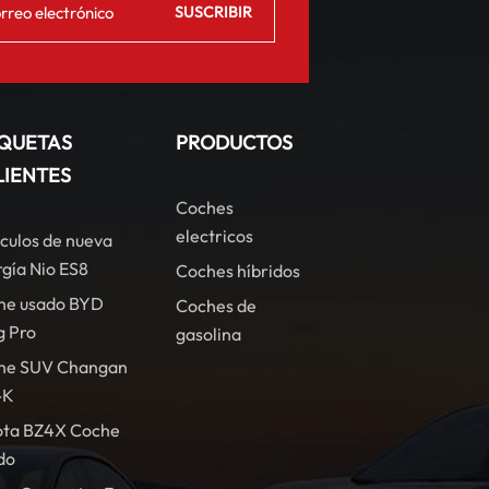
IQUETAS
PRODUCTOS
LIENTES
Coches
electricos
culos de nueva
gía Nio ES8
Coches híbridos
he usado BYD
Coches de
g Pro
gasolina
he SUV Changan
-K
ota BZ4X Coche
do